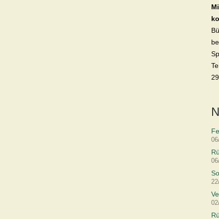
Mi
ko
Bü
be
Sp
Te
29
N
Fe
06
Rü
06
So
22
Ve
02
Rü