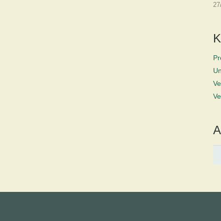
27
K
Pr
Un
Ve
Ve
A
Ar