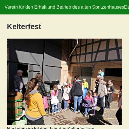
Verein für den Erhalt und Betrieb des alten Spritzenhauses
Da
Kelterfest
Nachdem im letzten Jahr das Kelterfest am